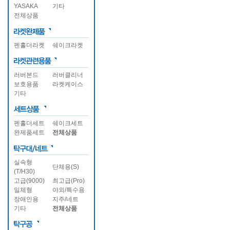
YASAKA
기타
전체상품
펜홀더라켓
쉐이크라켓
러버본드
러버클리너
보호용품
라켓케이스
기타
펜홀더세트
쉐이크세트
완제품세트
전체상품
실속형
단체용(S)
(T/H30)
고급(9000)
최고급(Pro)
일체형
야외/특수용
장애인용
지주/네트
기타
전체상품