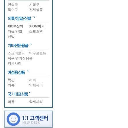
연습구
시합구
특수구
전체상품
XIOM상의
XIOM하의
타올/양말
스포츠백
신발
스코어보드
탁구로보트
탁구/경기장용품
악세사리
목판
러버
의류
악세사리
의류
악세사리