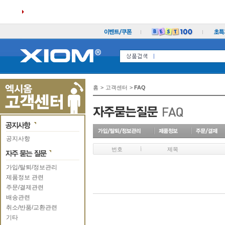
홈
>
고객센터
>
FAQ
공지사항
번호
제목
가입/탈퇴/정보관리
제품정보 관련
주문/결제관련
배송관련
취소/반품/교환관련
기타