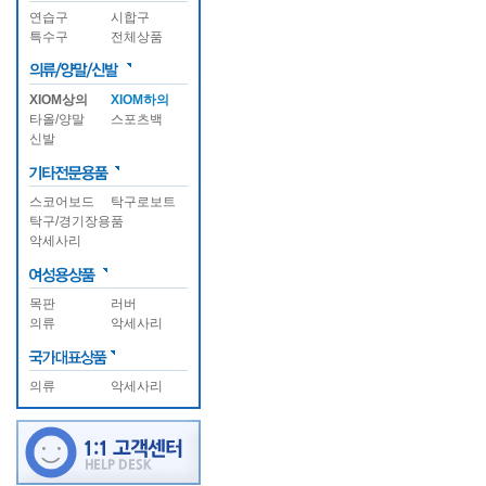
연습구
시합구
특수구
전체상품
XIOM상의
XIOM하의
타올/양말
스포츠백
신발
스코어보드
탁구로보트
탁구/경기장용품
악세사리
목판
러버
의류
악세사리
의류
악세사리