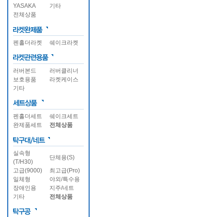
YASAKA
기타
전체상품
펜홀더라켓
쉐이크라켓
러버본드
러버클리너
보호용품
라켓케이스
기타
펜홀더세트
쉐이크세트
완제품세트
전체상품
실속형
단체용(S)
(T/H30)
고급(9000)
최고급(Pro)
일체형
야외/특수용
장애인용
지주/네트
기타
전체상품