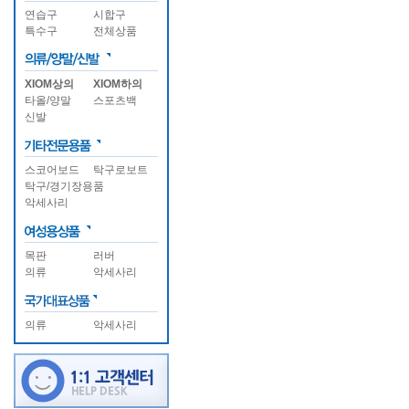
연습구
시합구
특수구
전체상품
XIOM상의
XIOM하의
타올/양말
스포츠백
신발
스코어보드
탁구로보트
탁구/경기장용품
악세사리
목판
러버
의류
악세사리
의류
악세사리