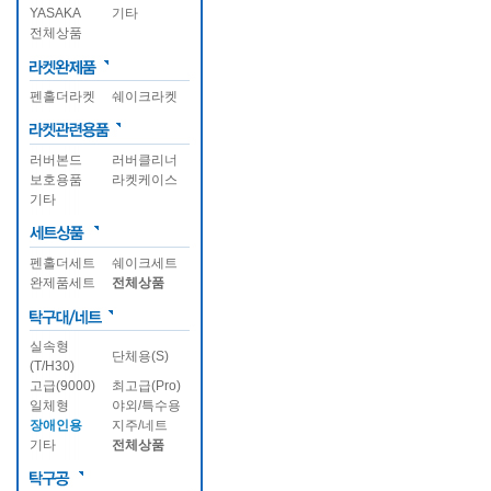
YASAKA
기타
전체상품
펜홀더라켓
쉐이크라켓
러버본드
러버클리너
보호용품
라켓케이스
기타
펜홀더세트
쉐이크세트
완제품세트
전체상품
실속형
단체용(S)
(T/H30)
고급(9000)
최고급(Pro)
일체형
야외/특수용
장애인용
지주/네트
기타
전체상품