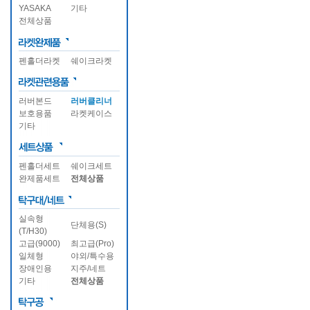
YASAKA
기타
전체상품
펜홀더라켓
쉐이크라켓
러버본드
러버클리너
보호용품
라켓케이스
기타
펜홀더세트
쉐이크세트
완제품세트
전체상품
실속형
단체용(S)
(T/H30)
고급(9000)
최고급(Pro)
일체형
야외/특수용
장애인용
지주/네트
기타
전체상품