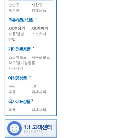
연습구
시합구
특수구
전체상품
XIOM상의
XIOM하의
타올/양말
스포츠백
신발
스코어보드
탁구로보트
탁구/경기장용품
악세사리
목판
러버
의류
악세사리
의류
악세사리