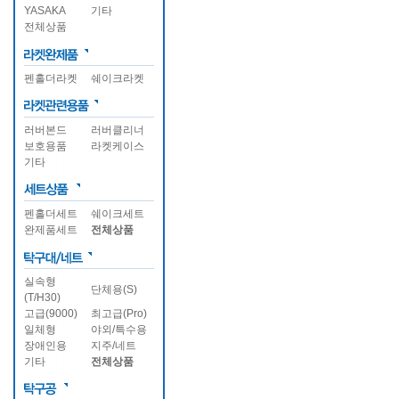
YASAKA
기타
전체상품
펜홀더라켓
쉐이크라켓
러버본드
러버클리너
보호용품
라켓케이스
기타
펜홀더세트
쉐이크세트
완제품세트
전체상품
실속형
단체용(S)
(T/H30)
고급(9000)
최고급(Pro)
일체형
야외/특수용
장애인용
지주/네트
기타
전체상품