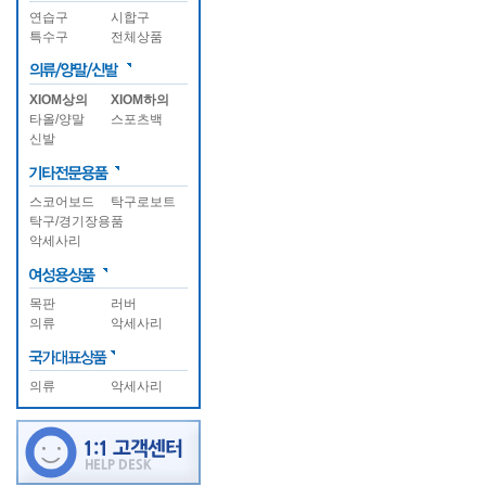
연습구
시합구
특수구
전체상품
XIOM상의
XIOM하의
타올/양말
스포츠백
신발
스코어보드
탁구로보트
탁구/경기장용품
악세사리
목판
러버
의류
악세사리
의류
악세사리