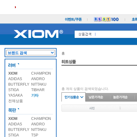
홈
XIOM
CHAMPION
ADIDAS
ANDRO
BUTTERFLY
NITTAKU
총
개의 상품이 검색되었습니다.
STIGA
TIBHAR
YASAKA
기타
전체상품
XIOM
CHAMPION
ADIDAS
ANDRO
BUTTERFLY
NITTAKU
STIGA
TSP