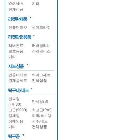
YASAKA
기타
전체상품
펜홀더라켓
쉐이크라켓
러버본드
러버클리너
보호용품
라켓케이스
기타
펜홀더세트
쉐이크세트
완제품세트
전체상품
실속형
단체용(S)
(T/H30)
고급(9000)
최고급(Pro)
일체형
야외/특수용
장애인용
지주/네트
기타
전체상품