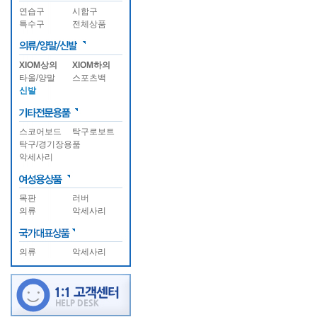
연습구
시합구
특수구
전체상품
XIOM상의
XIOM하의
타올/양말
스포츠백
신발
스코어보드
탁구로보트
탁구/경기장용품
악세사리
목판
러버
의류
악세사리
의류
악세사리